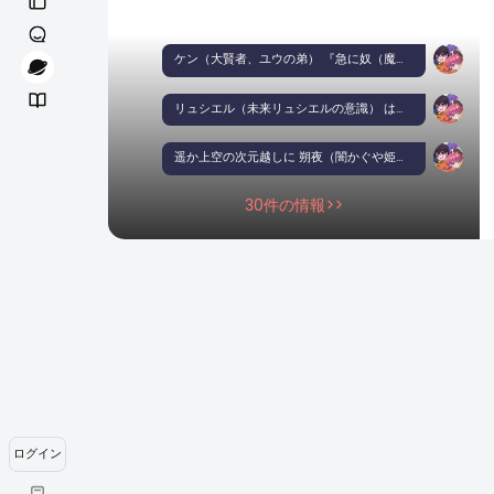
ケン（大賢者、ユウの弟） 『急に奴（魔神王）の 動きが止まり…苦しみ出した… 今が…《封界転送陣》を当てる チャンスなんじゃ？！』
リュシエル（未来リュシエルの意識） は冷や汗を流しながらも 冷静に天空を見据え呟く 『ダメよ…横槍が入ったわ… 今、魔法陣を放っても、 奴等（かぐや達）に迎撃される』
遥か上空の次元越しに 朔夜（闇かぐや姫） は人差し指を銃の様に見立て ため息をつき…呟く 『放たぬのか？…フン… つまらぬのう… 妾（ワラワ）は 射撃ごっこも得意なのじゃがな…』
30件の情報>>
ログイン