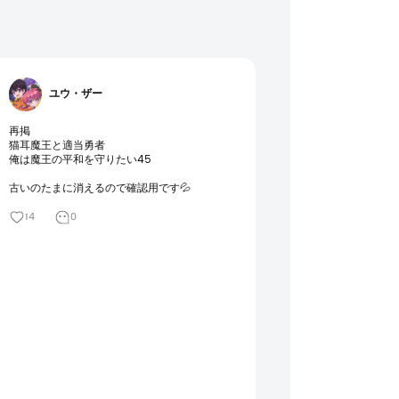
ユウ・ザー
再掲

猫耳魔王と適当勇者

俺は魔王の平和を守りたい45

古いのたまに消えるので確認用です💦
14
0