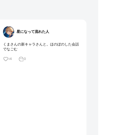
星になって流れた人
くまさんの新キャラさんと。ほのぼのした会話
でなごむ
14
0