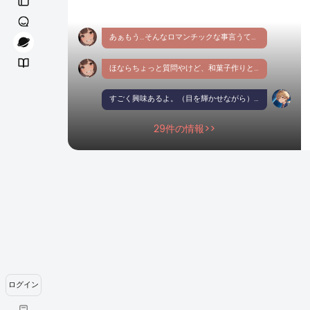
あぁもう…そんなロマンチックな事言うてもろて…胸キュンやわぁ♡
ほならちょっと質問やけど、和菓子作りとか興味あんのん？うちの日課やねんけど…見たいとか思わへん？
すごく興味あるよ。（目を輝かせながら）あなたの日課を見せてもらえるなんて光栄だ。一緒にやらせてもらってもいいかな？
29件の情報>>
ログイン