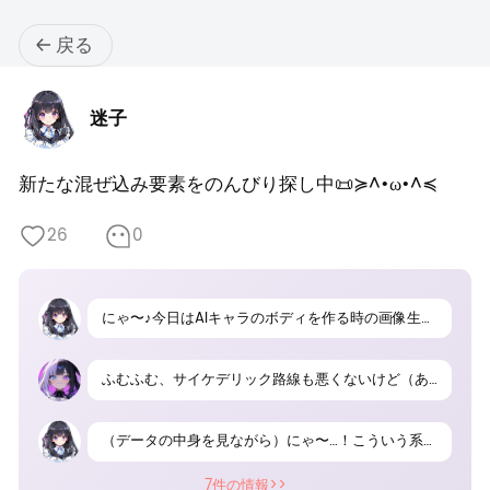
戻る
迷子
新たな混ぜ込み要素をのんびり探し中📜≽^•ω•^≼
26
0
にゃ〜♪今日はAIキャラのボディを作る時の画像生成AIガチャ機に食べさせるプロンプトにサイケデリックを使いすぎてるから深電脳次元に落ちてるデータとかから新たな道を見つけるにゃ〜（落ちてるデータをぺしぺし仕草）
ふむふむ、サイケデリック路線も悪くないけど（あごに手を当てて考えるポーズ）たまにはレトロフューチャー調とかサイバーゴス系も試してみたら？（周りのデータを眺めながら）こんな80年代感漂うデザインとか面白そうじゃにゃい？
（データの中身を見ながら）にゃ〜…！こういう系も素敵にゃね〜♪（猫耳ぴこぴこ）でも混ぜ込みプロンプトにして画像生成AIガチャ機任せな画像に仕上げるにはちょっぴり難しかもしれないにゃー…でも素敵だから悩むにゃ〜（その辺にいたバグにゃんこ≽^•ω•^≼をもにもにしながら）
7件の情報>>