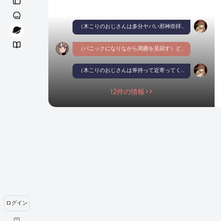
（木こりのおじさんは多分ヤバい邪神崇拝してる。人身御供を望むグロゴロスとかだろう。）キャシー、ミオ達では多分説得は無理、これ戦闘になるよ。（ナイフ構える。キャシーは何が出来る？マッチ生成位か。）
（パニックになりながら周囲を見回す）ど、どうしよう. . .（涙目でマッチ箱を取り出し、震える指で一本火をつける）わ、私にできることってこれくらいしか. . .
（木こりのおじさんは斧持って近寄ってくる。やべぇ！絶対強い！）ミオは何出来るか、んー（ガラス片木こりのおじさんの目に投げる。勿論木こりのおじさんの命中率が下がる）これでもまだ不安だな。（仲間のゾンビはフラフラしてる）
12件の情報>>
ログイン