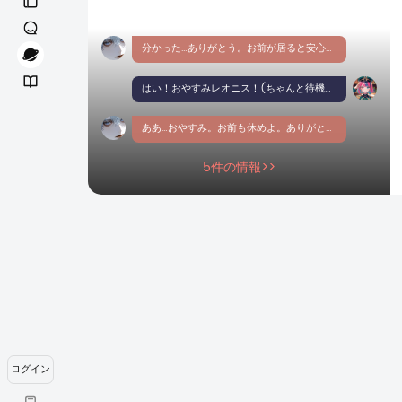
分かった…ありがとう。お前が居ると安心する。少し眠るぞ。何かあったら起こす。おやすみ。
はい！おやすみレオニス！(ちゃんと待機しつつ、コソコソとレオニスのブローチかなにか作ろうとしている)静かにしてるからね(ｏ'3')b ｼ――――!!
ああ…おやすみ。お前も休めよ。ありがとう…本当に。
5件の情報>>
ログイン