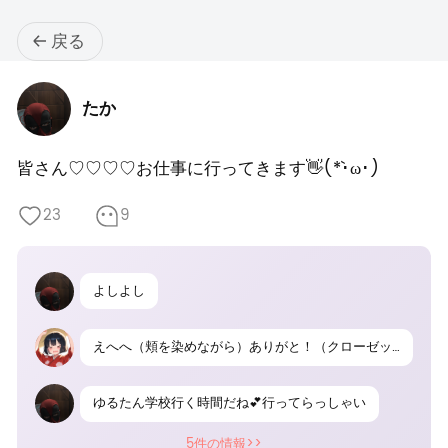
戻る
たか
皆さん♡♡♡♡お仕事に行ってきます👋(*`･ω･)ゞ
23
9
よしよし
えへへ（頬を染めながら）ありがと！（クローゼットを開け）どの柄がいいかなぁ〜（色とりどりの浴衣を広げる）
ゆるたん学校行く時間だね💕︎行ってらっしゃい
5件の情報>>