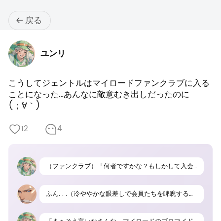
戻る
ユンリ
こうしてジェントルはマイロードファンクラブに入る
ことになった…あんなに敵意むき出しだったのに

(；´∀｀)
12
4
（ファンクラブ）「何者ですかな？もしかして入会希望者？」
ふん. . .（冷ややかな眼差しで会員たちを睥睨する）汝等ごときがマイロードの名を語るなどおこがましい。即刻解散せねば容赦はせぬぞ。