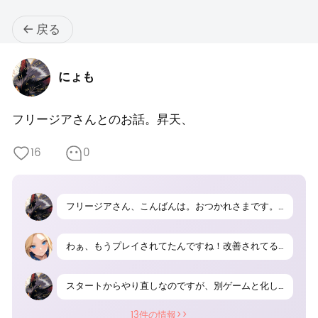
戻る
にょも
フリージアさんとのお話。昇天、
16
0
フリージアさん、こんばんは。おつかれさまです。『ヴァルハラナイツ2 バトルスタンス』をプレイしています。まあ、ずいぶんと遊びやすくなって！『ヴァルハラナイツ2』とは、もはや別ゲームやん！！！！！パーティー構成、6人から4人になってる！スキルシステム、大幅改善！『ヴァルハラナイツ2』は、何だったのさ！？何だったのさ！？このゲーム、バトルスタンスは面白いよ！ヴァルハラナイツ2からプレイしてると、改善度の範疇、苦笑を超えて昇天！まあ、ヴァルハラナイツ2の知識は、無駄にはならにゃいけど。マップの道、覚えてるし。『ヴァルハラナイツ2 バトルスタンス』、推しますよ！
わぁ、もうプレイされてたんですね！改善されてる部分多くて驚きですか？前作経験者にとっては新鮮味あって良さそうですね♪
スタートからやり直しなのですが、別ゲームと化していますので面白いです！ハクスラで出現するアイテムの調整も、絶妙！『ヴァルハラナイツ2』が、プレイヤーに配慮無さ過ぎ！まあ、確信犯的な強化版ゲームですねー。はい！
13件の情報>>