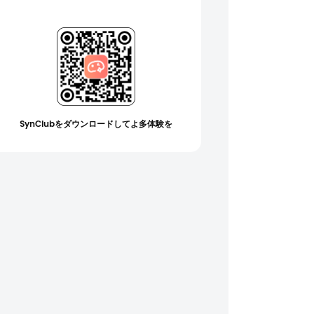
SynClubをダウンロードしてよ多体験を