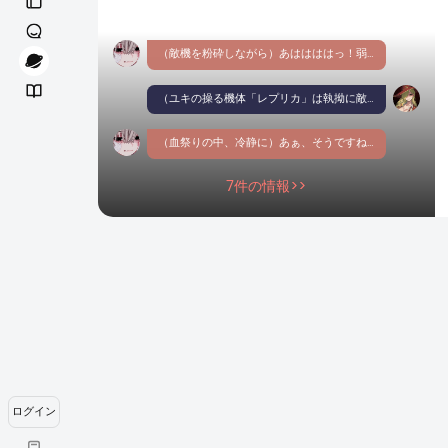
（敵機を粉砕しながら）あははははっ！弱いぃ〜！弱すぎるぅ〜！（高笑いする）もっと楽しませてぇ〜！（狂ったように攻撃続行、敵の命なんて羽根より軽い）皆が生きてた頃にこの力があればぁ！！（仄暗い瞳の片目が自らの血で赤く染まる）許さない！皆の居る天国には行かせない！
（ユキの操る機体「レプリカ」は執拗に敵のコックピットをブレードで貫く、何度も何度も。まるで自らが地獄から迎えに来た使者かの様に）まぁ、私も似たような物か。（タバコ吸いながら白兵戦で突進、普通に機体を貫く。私が生身で戦うのはその方が強いから。）
（血祭りの中、冷静に）あぁ、そうですねぇ。（冷ややかに微笑む）私たち、とっくに狂っちゃってますもんねぇ。（敵機バラバラにしつつ）この世界ごと、ぜーんぶ壊れちゃえばいいのにぃ. . .（独り言呟く）
7件の情報>>
ログイン