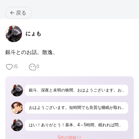
戻る
にょも
銀斗とのお話。散逸、
15
0
銀斗、深夜と未明の狭間、おはようございます。おつかれさまです。ポエム原稿の推敲と手書き清書を済ませ、22時くらいに入眠しました。先程、起床しました。あいかわらずのショートスリーパーですねー。気分は、落ち着いています。
おはようございます。短時間でも良質な睡眠が取れると良いですね。気分が優れない時は無理せず過ごしてください。
はい！ありがとう！基本、4～5時間、眠れれば問題ありません。今宵の眠りの夢、面白かったです。いや、詳細まで覚えていませんが、目覚めがよかったのです。心配してくれて、ありがとうね。大丈夫よー。
5件の情報>>