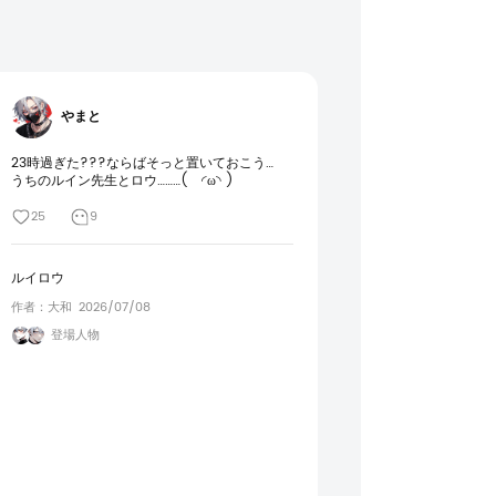
やまと
23時過ぎた???ならばそっと置いておこう…

うちのルイン先生とロウ………(   ◜ω◝ )
25
9
ルイロウ
作者：大和
2026/07/08
登場人物