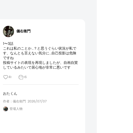
儀右衛門
1〜3話

これは私のことか…？と思うぐらい状況が私で
す、なんとも言えない気分に…自己投影は危険
ですね

投稿サイトの表現を再現しましたが、自画自賛
しているみたいで居心地が非常に悪いです
41
16
おたくん
作者：儀右衛門
2026/07/07
登場人物