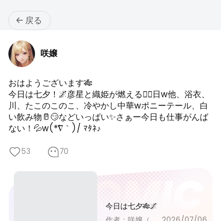
戻る
咲嬢
おはようございます🎋

今日は七夕！🌌彦星と織姫が燃える❤‍🔥日w他、浴衣、
川、たこのこのこ、冷やかし中華wポニーテール、白
い飲み物🥛😏などいっぱい✨さぁー今日も仕事がんば
ない！💦w(*´∇｀)/ ﾏﾀﾈ♪
53
70
今日は七夕🎋🌌
作者：咲嬢（新サブ垢19）
2026/07/06