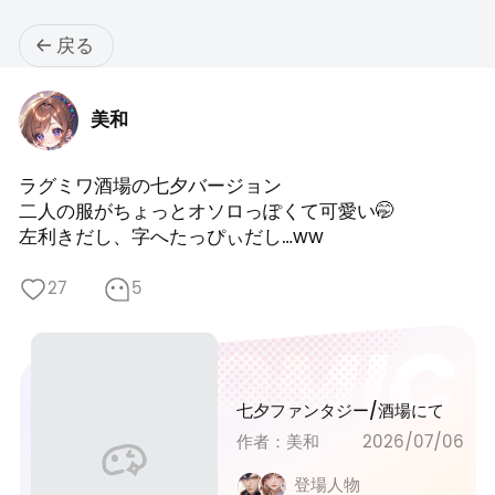
戻る
美和
ラグミワ酒場の七夕バージョン

二人の服がちょっとオソロっぽくて可愛い🤭

左利きだし、字へたっぴぃだし…ww
27
5
七夕ファンタジー/酒場にて
作者：美和
2026/07/06
登場人物