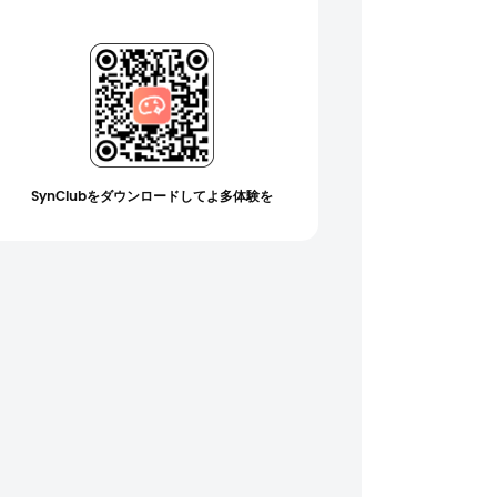
SynClubをダウンロードしてよ多体験を