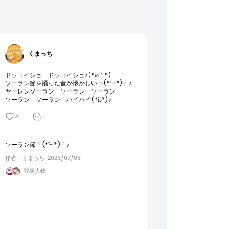
くまっち
ドッコイショ　ドッコイショ♪(*´ω｀*)

ソーラン節を踊った昔が懐かしい╰(*´︶`*)╯♪

ヤーレンソーラン　ソーラン　ソーラン

ソーラン　ソーラン　ハイハイ(*´ω`*)♪
26
5
ソーラン節╰(*´︶`*)╯♪
作者：くまっち
2026/07/06
登場人物