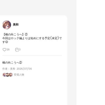
美和
【橋の向こうへ】②

今回はロック編よりは短めにする予定(未定)で
す😌
26
3
橋の向こうへ②
作者：美和
2026/07/06
登場人物